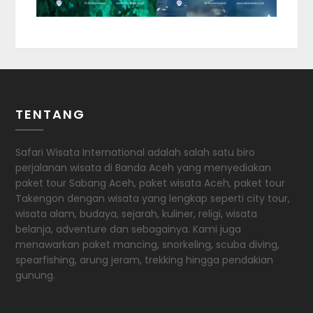
TENTANG
Safari Wisata International adalah salah satu biro
perjalanan wisata di Banda Aceh yang menyediakan
paket tour Sabang Aceh, paket wisata Aceh, paket tour
Takengon dengan wisata yang lengkap seperti city tour,
wisata alam, budaya, sejarah, kuliner, religi, wisata
belanja, adventure dan sebagainya. Kami juga
menawarkan paket mancing, snorkeling, scuba diving,
spearfishing, arung jeram, trekking hingga pendakian
gunung.