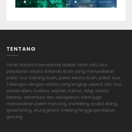
TENTANG
Safari Wisata International adalah salah satu biro
perjalanan wisata di Banda Aceh yang menyediakan
paket tour Sabang Aceh, paket wisata Aceh, paket tour
Takengon dengan wisata yang lengkap seperti city tour,
wisata alam, budaya, sejarah, kuliner, religi, wisata
belanja, adventure dan sebagainya. Kami juga
menawarkan paket mancing, snorkeling, scuba diving,
spearfishing, arung jeram, trekking hingga pendakian
gunung.