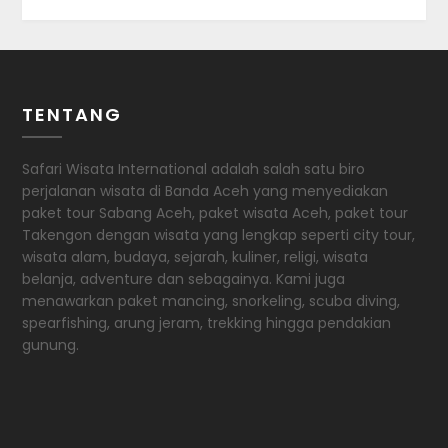
TENTANG
Safari Wisata International adalah salah satu biro
perjalanan wisata di Banda Aceh yang menyediakan
paket tour Sabang Aceh, paket wisata Aceh, paket tour
Takengon dengan wisata yang lengkap seperti city tour,
wisata alam, budaya, sejarah, kuliner, religi, wisata
belanja, adventure dan sebagainya. Kami juga
menawarkan paket mancing, snorkeling, scuba diving,
spearfishing, arung jeram, trekking hingga pendakian
gunung.