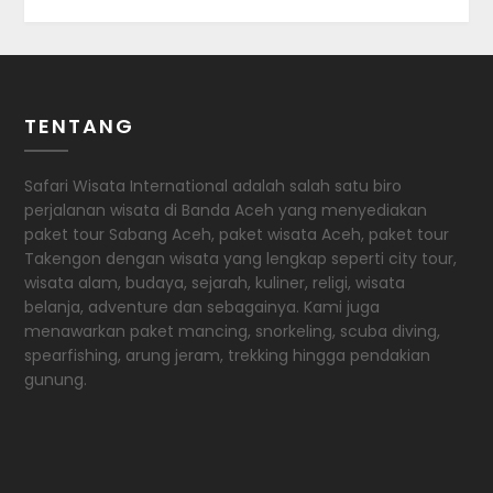
TENTANG
Safari Wisata International adalah salah satu biro
perjalanan wisata di Banda Aceh yang menyediakan
paket tour Sabang Aceh, paket wisata Aceh, paket tour
Takengon dengan wisata yang lengkap seperti city tour,
wisata alam, budaya, sejarah, kuliner, religi, wisata
belanja, adventure dan sebagainya. Kami juga
menawarkan paket mancing, snorkeling, scuba diving,
spearfishing, arung jeram, trekking hingga pendakian
gunung.